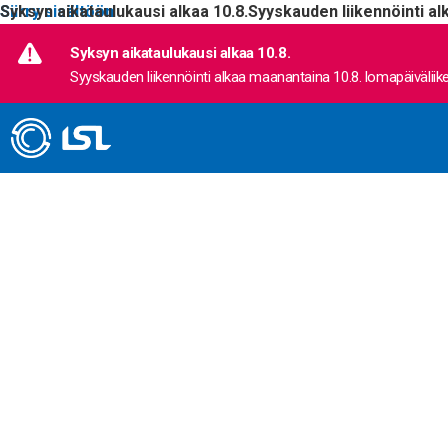
Siirry sisältöön
Syksyn aikataulukausi alkaa 10.8.
Syyskauden liikennöinti al
Syksyn aikataulukausi alkaa 10.8.
Syyskauden liikennöinti alkaa maanantaina 10.8. lomapäiväliike