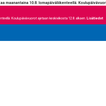
kaa maanantaina 10.8. lomapäiväliikenteellä. Koulupäivävuoro
nteellä. Koulupäivävuorot ajetaan keskiviikosta 12.8. alkaen.
Lisätiedot