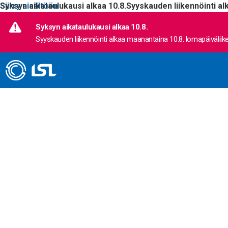
Siirry sisältöön
Syksyn aikataulukausi alkaa 10.8.
Syyskauden liikennöinti al
Syksyn aikataulukausi alkaa 10.8.
Syyskauden liikennöinti alkaa maanantaina 10.8. lomapäiväliike