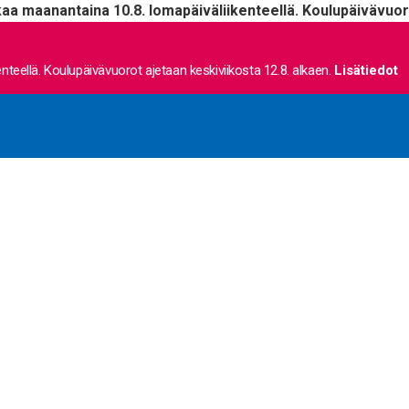
kaa maanantaina 10.8. lomapäiväliikenteellä. Koulupäivävuoro
nteellä. Koulupäivävuorot ajetaan keskiviikosta 12.8. alkaen.
Lisätiedot