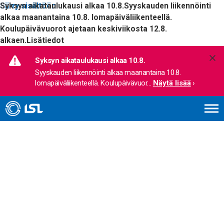
Siirry sisältöön
Syksyn aikataulukausi alkaa 10.8.
Syyskauden liikennöinti
alkaa maanantaina 10.8. lomapäiväliikenteellä.
Koulupäivävuorot ajetaan keskiviikosta 12.8.
alkaen.
Lisätiedot
Syksyn aikataulukausi alkaa 10.8.
Syyskauden liikennöinti alkaa maanantaina 10.8. 
lomapäiväliikenteellä. Koulupäivävuor
... 
Näytä lisää
›