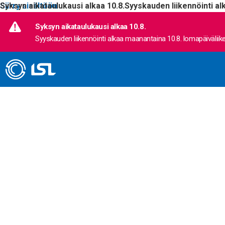
Siirry sisältöön
Syksyn aikataulukausi alkaa 10.8.
Syyskauden liikennöinti al
Syksyn aikataulukausi alkaa 10.8.
Syyskauden liikennöinti alkaa maanantaina 10.8. lomapäiväliike