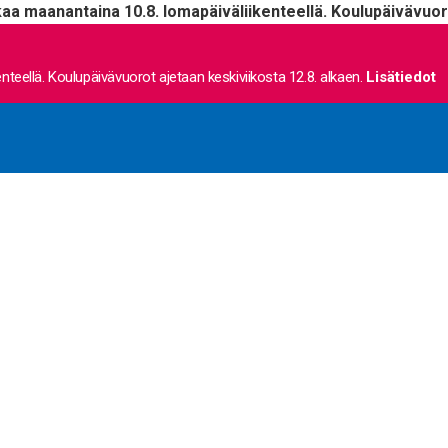
kaa maanantaina 10.8. lomapäiväliikenteellä. Koulupäivävuoro
nteellä. Koulupäivävuorot ajetaan keskiviikosta 12.8. alkaen.
Lisätiedot