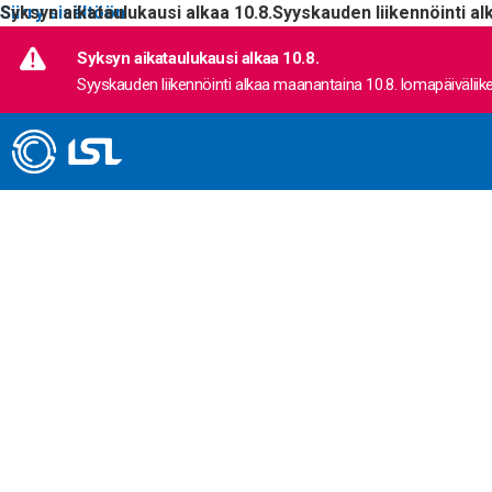
Siirry sisältöön
Syksyn aikataulukausi alkaa 10.8.
Syyskauden liikennöinti al
Syksyn aikataulukausi alkaa 10.8.
Syyskauden liikennöinti alkaa maanantaina 10.8. lomapäiväliike