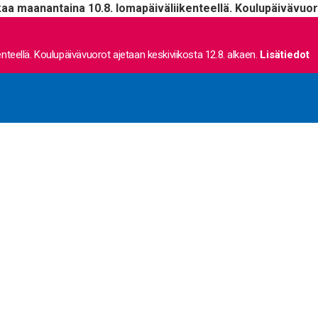
kaa maanantaina 10.8. lomapäiväliikenteellä. Koulupäivävuoro
nteellä. Koulupäivävuorot ajetaan keskiviikosta 12.8. alkaen.
Lisätiedot